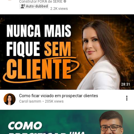
Construtor FORA de SÉRIE ®
Auto-dubbed
2.2K views
28:31
Como ficar viciado em prospectar clientes
Carol Iasmim
•
205K views