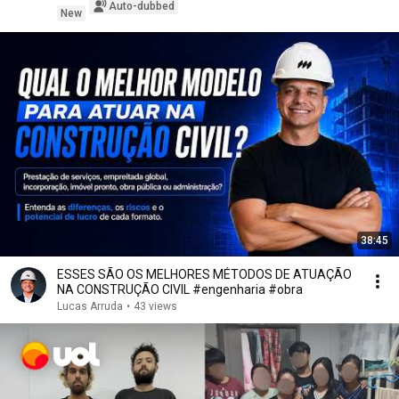
Auto-dubbed
New
38:45
ESSES SÃO OS MELHORES MÉTODOS DE ATUAÇÃO
NA CONSTRUÇÃO CIVIL #engenharia #obra
Lucas Arruda
•
43 views