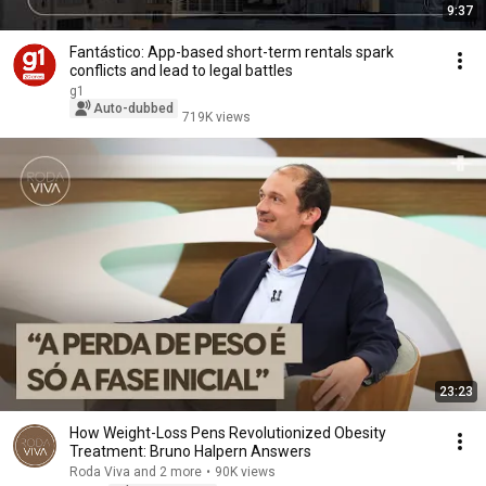
9:37
Fantástico: App-based short-term rentals spark
conflicts and lead to legal battles
g1
Auto-dubbed
719K views
23:23
How Weight-Loss Pens Revolutionized Obesity
Treatment: Bruno Halpern Answers
Roda Viva and 2 more
•
90K views