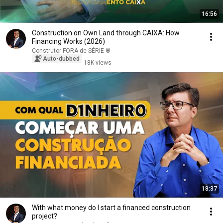
16:56
Construction on Own Land through CAIXA: How
Financing Works (2026)
Construtor FORA de SÉRIE ®
Auto-dubbed
18K views
18:37
With what money do I start a financed construction
project?