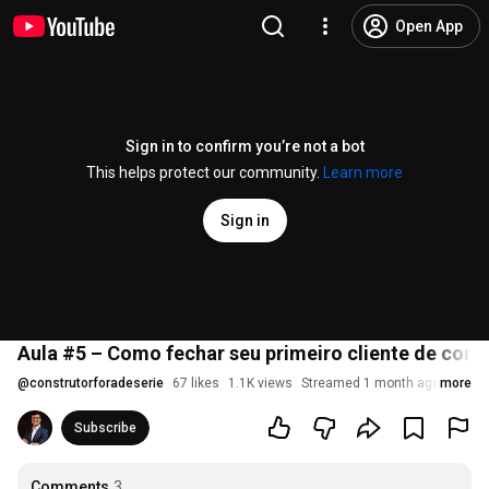
Open App
Sign in to confirm you’re not a bot
This helps protect our community.
Learn more
Sign in
Aula #5 – Como fechar seu primeiro cliente de cons
@
construtorforadeserie
67 likes
1.1K views
Streamed 1 month ago
more
Subscribe
Comments
3