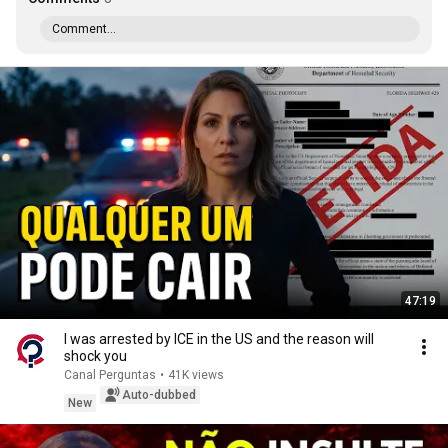
Comment...
47:19
I was arrested by ICE in the US and the reason will
shock you
Canal Perguntas
•
41K views
Auto-dubbed
New