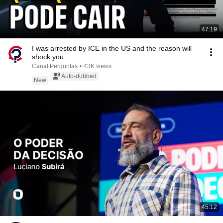
47:19
I was arrested by ICE in the US and the reason will
shock you
Canal Perguntas
•
43K views
Auto-dubbed
New
45:12