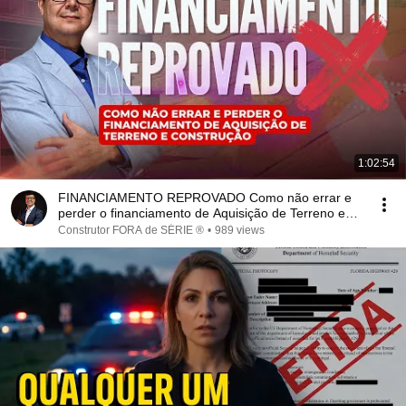
1:02:54
FINANCIAMENTO REPROVADO Como não errar e
perder o financiamento de Aquisição de Terreno e
Construção
Construtor FORA de SÉRIE ®
•
989 views