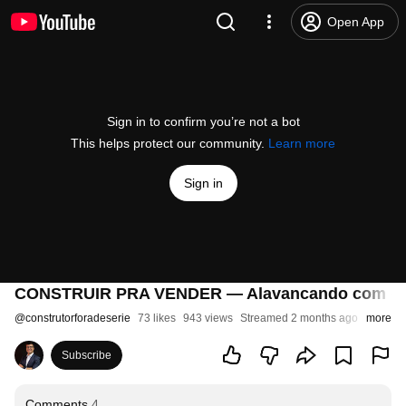
Open App
Sign in to confirm you’re not a bot
This helps protect our community.
Learn more
Sign in
CONSTRUIR PRA VENDER — Alavancando com os 
@
construtorforadeserie
73 likes
943 views
Streamed 2 months ago
more
Subscribe
Comments
4