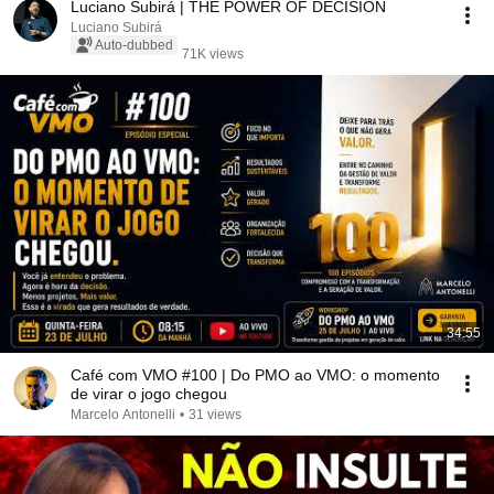
Luciano Subirá | THE POWER OF DECISION
Luciano Subirá
Auto-dubbed
71K views
34:55
Café com VMO #100 | Do PMO ao VMO: o momento
de virar o jogo chegou
Marcelo Antonelli
•
31 views