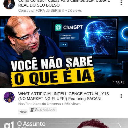
Como Construir Casas Para Clientes SEM USAR 1
REAL DO SEU BOLSO
Construtor FORA de SÉRIE ®
•
2K views
1:38:54
WHAT ARTIFICIAL INTELLIGENCE ACTUALLY IS
(NO MARKETING FLUFF!) Featuring SACANI
Nas Fronteiras do Universo
•
36K views
Auto-dubbed
New