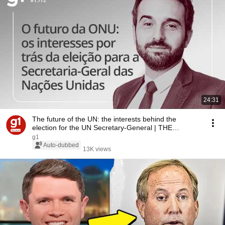
24:31
The future of the UN: the interests behind the
election for the UN Secretary-General | THE
SUBJECT
g1
Auto-dubbed
13K views