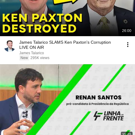
26:00
James Talarico SLAMS Ken Paxton's Corruption
LIVE ON AIR
James Talarico
New
295K views
35:45